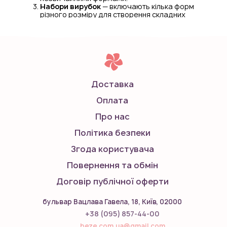
Набори вирубок
— включають кілька форм
різного розміру для створення складних
композицій.
Вирубки квіти використовуються як у професійній
кондитерській справі, так і в домашній кулінарії для
додання десертам вишуканого вигляду.
Доставка
Оплата
Про нас
Політика безпеки
Згода користувача
Повернення та обмін
Договір публічної оферти
бульвар Вацлава Гавела, 18, Київ, 02000
+38 (095) 857-44-00
beze.com.ua@gmail.com