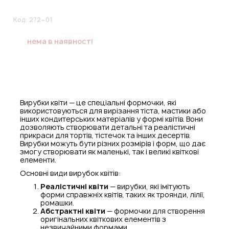
Код:
272~01
нема в наявності
Вирубки квіти — це спеціальні формочки, які
використовуються для вирізання тіста, мастики або
інших кондитерських матеріалів у формі квітів. Вони
дозволяють створювати детальні та реалістичні
прикраси для тортів, тістечок та інших десертів.
Вирубки можуть бути різних розмірів і форм, що дає
змогу створювати як маленькі, так і великі квіткові
елементи.
Основні види вирубок квітів:
Реалістичні квіти
— вирубки, які імітують
форми справжніх квітів, таких як троянди, лілії,
ромашки.
Абстрактні квіти
— формочки для створення
оригінальних квіткових елементів з
незвичайними формами.