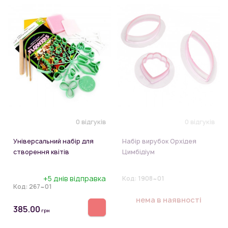
0 відгуків
0 відгуків
Універсальний набір для
Набір вирубок Орхідея
створення квітів
Цимбідіум
+5 днів відправка
Код:
1908~01
Код:
267~01
нема в наявності
385.00
грн