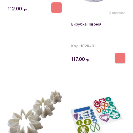
112.00
грн
3 відгука
Вирубка Півонія
Код:
1028~01
117.00
грн