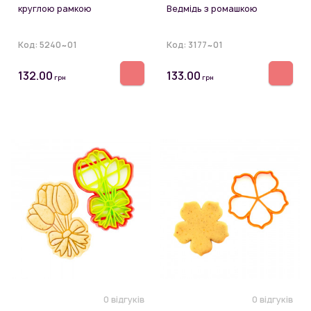
круглою рамкою
Ведмідь з ромашкою
Код:
5240~01
Код:
3177~01
132.00
133.00
грн
грн
0 відгуків
0 відгуків