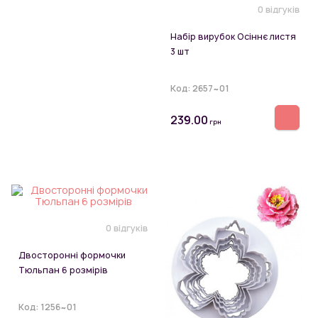
0 відгуків
Набір вирубок Осіннє листя
3 шт
Код:
2657~01
239.00
грн
0 відгуків
Двосторонні формочки
Тюльпан 6 розмірів
Код:
1256~01