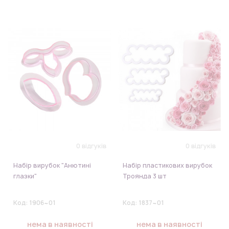
0 відгуків
0 відгуків
Набір вирубок "Анютині
Набір пластикових вирубок
глазки"
Троянда 3 шт
Код:
1906~01
Код:
1837~01
нема в наявності
нема в наявності