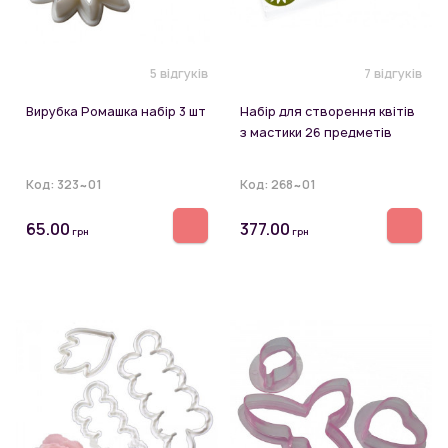
5 відгуків
7 відгуків
Вирубка Ромашка набір 3 шт
Набір для створення квітів
з мастики 26 предметів
Код:
323~01
Код:
268~01
65.00
377.00
грн
грн