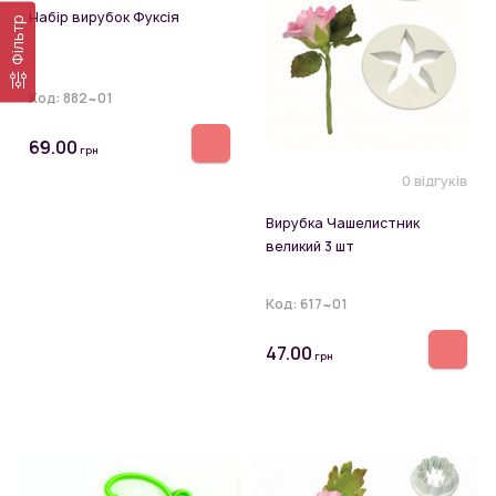
Набір вирубок Фуксія
Фільтр
Код:
882~01
69.00
грн
0 відгуків
Вирубка Чашелистник
великий 3 шт
Код:
617~01
47.00
грн