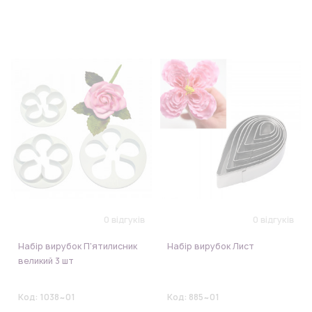
0 відгуків
0 відгуків
Набір вирубок П'ятилисник
Набір вирубок Лист
великий 3 шт
Код:
1038~01
Код:
885~01