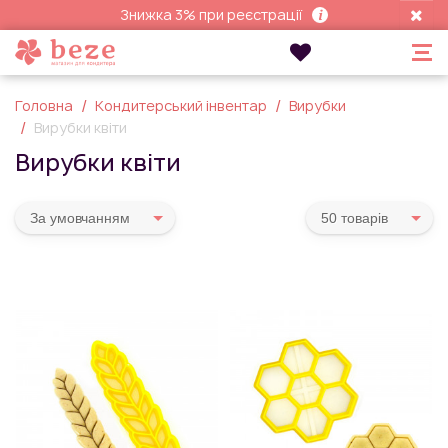
Знижка 3% при реєстрації
Головна
Кондитерський інвентар
Вирубки
Вирубки квіти
Вирубки квіти
За умовчанням
50 товарiв