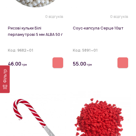
0 відгуків
0 відгуків
Рисові кульки Білі
Соус-капсула Серце 10шт
перламутрові 5 мм ALBA 50 г
Код:
9682~01
Код:
5891~01
46.00
55.00
грн
грн
Фільтр