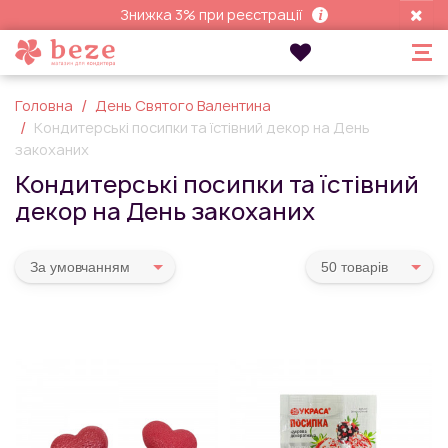
Знижка 3% при реєстрації
Головна
День Святого Валентина
Кондитерські посипки та їстівний декор на День
закоханих
Кондитерські посипки та їстівний
декор на День закоханих
За умовчанням
50 товарiв