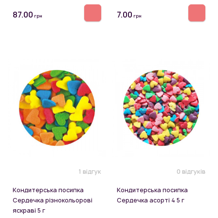
87.00
7.00
грн
грн
1 відгук
0 відгуків
Кондитерська посипка
Кондитерська посипка
Сердечка різнокольорові
Сердечка асорті 4 5 г
яскраві 5 г