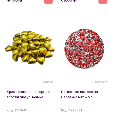
44.00
89.00
грн
грн
1 відгук
0 відгуків
Драже Шоколадне серце в
Посипка кондитерська
золотій глазурі велике
Сердечка мікс 4 5 г
Код:
1740~01
Код:
1295~01