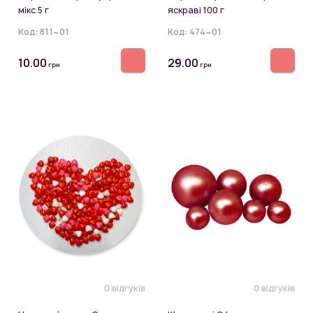
мікс 5 г
яскраві 100 г
Код:
811~01
Код:
474~01
10.00
29.00
грн
грн
0 відгуків
0 відгуків