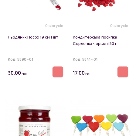
0 відгуків
0 відгуків
Льодяник Посох 19 см 1 шт
Кондитерська посипка
Сердечка червоні 50 г
Код:
5890~01
Код:
5841~01
30.00
17.00
грн
грн