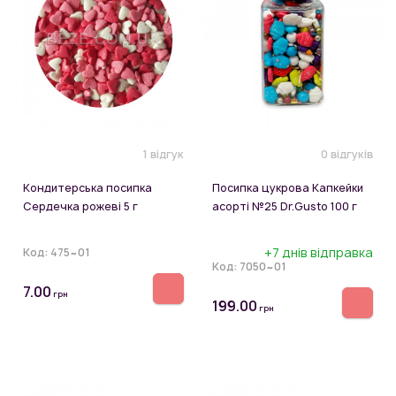
1 відгук
0 відгуків
Кондитерська посипка
Посипка цукрова Капкейки
Сердечка рожеві 5 г
асорті №25 Dr.Gusto 100 г
+7 днів відправка
Код:
475~01
Код:
7050~01
7.00
грн
199.00
грн