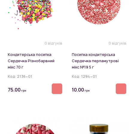
0 відгуків
0 відгуків
Кондитерська посипка
Посипка кондитерська
Сердечка Різнобарвний
Сердечка перламутрові
мікс 70 г
мікс №19 5 г
Код:
2136~01
Код:
1294~01
75.00
10.00
грн
грн