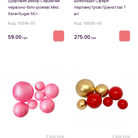
Цукровий декор Сердечки
Шоколадні Сфери
червоно-біло-рожеві Мікс
перламутрові Гранатові 7
SererSugar 50 г
шт
Код:
10316~01
Код:
10030~01
59.00
275.00
грн
грн
0 відгуків
0 відгуків