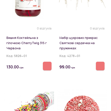
0 відгуків
0 відгуків
Вишня Коктейльна з
Набір цукрових прикрас
гілочкою CherryTwig 315 г
Святкові сердечка на
Червона
пружинках
Код:
5826~01
Код:
4278~01
130.00
99.00
грн
грн