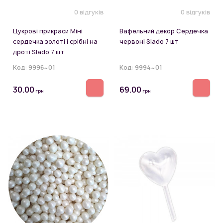
0 відгуків
0 відгуків
Цукрові прикраси Міні
Вафельний декор Сердечка
сердечка золоті і срібні на
червоні Slado 7 шт
дроті Slado 7 шт
Код:
9996~01
Код:
9994~01
30.00
69.00
грн
грн