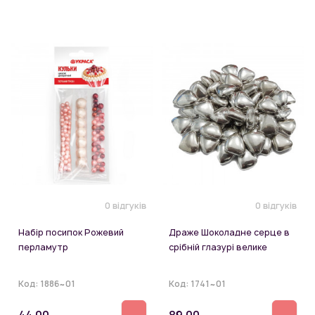
0 відгуків
0 відгуків
Набір посипок Рожевий
Драже Шоколадне серце в
перламутр
срібній глазурі велике
Код:
1886~01
Код:
1741~01