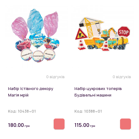
0 відгуків
0 відгуків
Набір їстівного декору
Набір цукрових топерів
Магія мрій
Будівельні машини
Код:
10438~01
Код:
10388~01
180.00
115.00
грн
грн