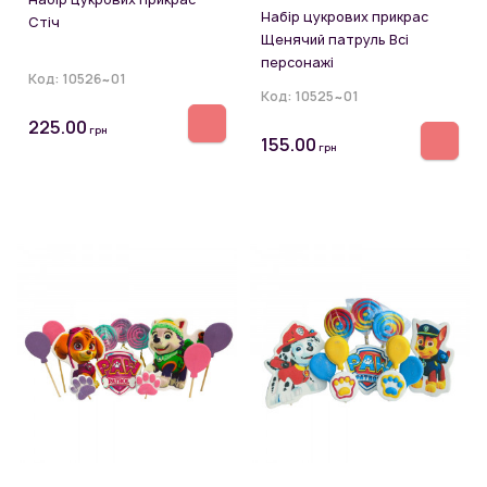
Набір цукрових прикрас
Стіч
Щенячий патруль Всі
персонажі
Код:
10526~01
Код:
10525~01
225.00
грн
155.00
грн