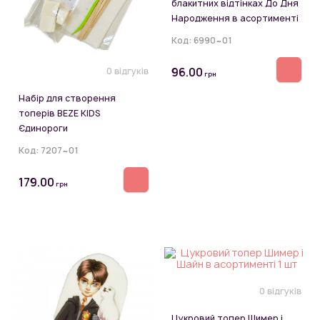
блакитних відтінках До Дня
Народження в асортименті
Код:
6990~01
96.00
0 відгуків
грн
Набір для створення
топерів BEZE KIDS
Єдинороги
Код:
7207~01
179.00
грн
0 відгуків
Цукровий топер Шимер і