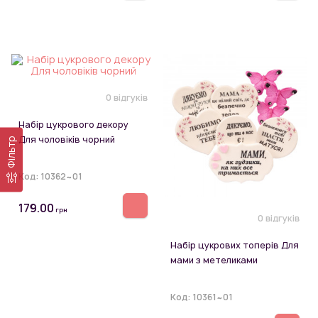
0 відгуків
Набір цукрового декору
Для чоловіків чорний
Фільтр
Код:
10362~01
179.00
грн
0 відгуків
Набір цукрових топерів Для
мами з метеликами
Код:
10361~01