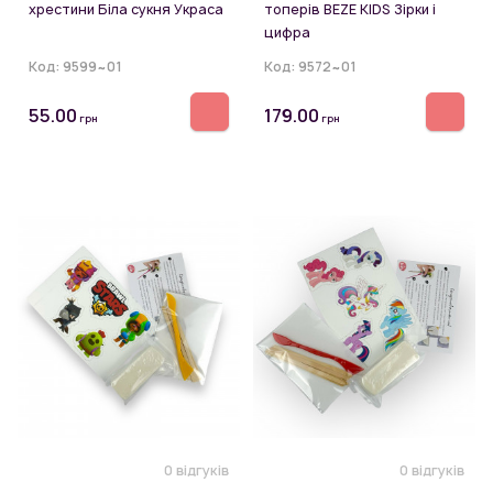
хрестини Біла сукня Украса
топерів BEZE KIDS Зірки і
цифра
Код:
9599~01
Код:
9572~01
55.00
179.00
грн
грн
0 відгуків
0 відгуків