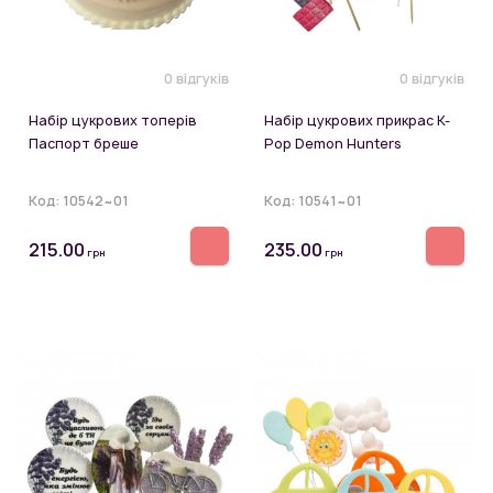
0 відгуків
0 відгуків
Набір цукрових топерів
Набір цукрових прикрас K-
Паспорт бреше
Pop Demon Hunters
Код:
10542~01
Код:
10541~01
215.00
235.00
грн
грн