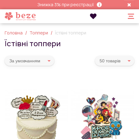
Знижка 3% при реєстрації
Головна
Топпери
Їстівні топпери
Їстівні топпери
За умовчанням
50 товарiв