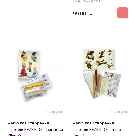
Код:
10359~01
99.00
грн
0 відгуків
0 відгуків
Набір для створення
Набір для створення
топерів BEZE KIDS Принцеси
топерів BEZE KIDS Панда
Дісней
Кунг Фу