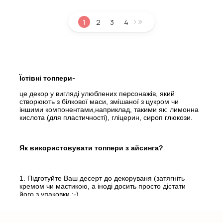
1
2
3
4
-
Їстівні топпери
це декор у вигляді улюблених персонажів, який
створюють з білкової маси, змішаної з цукром чи
іншими компонентами,наприклад, такими як: лимонна
кислота (для пластичності), гліцерин, сироп глюкози.
Як використовувати топпери з айсинга?
1. Підготуйте Ваш десерт до декоруваня (затягніть
кремом чи мастикою, а іноді досить просто дістати
його з упаковки ;-).