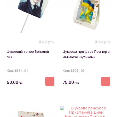
0 відгуків
0 відгуків
Цукровий топер Венздей
Цукрова прикраса Прапор з
№4
міні-безе і кульками
Код:
6581~01
Код:
6505~01
50.00
75.00
грн
грн