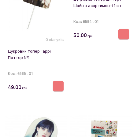
Шайн в асортименті 1 шт
Код:
6584~01
50.00
грн
0 відгуків
Цукровий топер Гаррі
Поттер №1
Код:
6585~01
49.00
грн