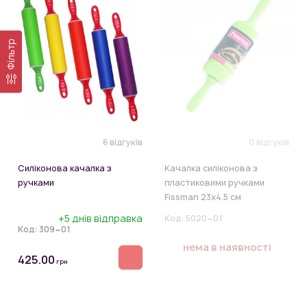
Фільтр
6 відгуків
0 відгуків
Силіконова качалка з
Качалка силіконова з
ручками
пластиковими ручками
Fissman 23x4.5 см
+5 днів відправка
Код:
5020~01
Код:
309~01
нема в наявності
425.00
грн