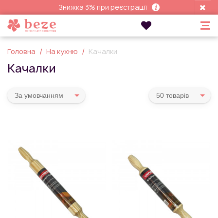
Знижка 3% при реєстрації
Головна
На кухню
Качалки
Качалки
За умовчанням
50 товарiв