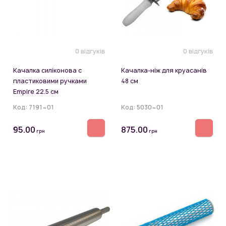
0 відгуків
0 відгуків
Качалка силіконова с
Качалка-ніж для круасанів
пластиковими ручками
48 см
Empire 22.5 см
Код:
7191~01
Код:
5030~01
95.00
875.00
грн
грн