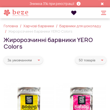
Знижка 3% при реєстрації
Головна
Харчові барвники
Барвники для шоколаду
Жиророзчинні барвники YERO Colors
Жиророзчинні барвники YERO
Colors
За умовчанням
50 товарiв