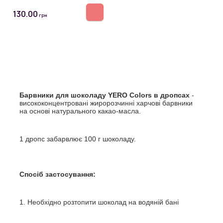
130.00
грн
Барвники для шоколаду YERO Colors в дропсах
-
висококонцентровані жиророзчинні харчові барвники
на основі натурального какао-масла.
1 дропс забарвлює 100 г шоколаду.
Спосіб застосування:
1. Необхідно розтопити шоколад на
водяній бані