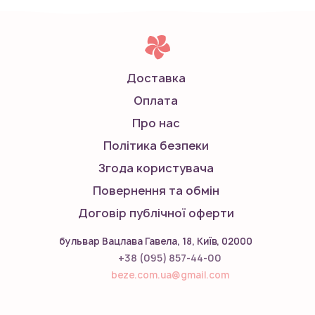
або за допомогою мікрохвильової печі.
2. Додати необхідну кількість дропсів і ретельно
перемішати.
Доставка
3. Дати трохи часу барвнику повністю розкритися для
Оплата
отримання більш насиченого відтінку.
Про нас
Країна виробника
барвників YERO Colors: Україна.
Політика безпеки
Згода користувача
Повернення та обмін
Договір публічної оферти
бульвар Вацлава Гавела, 18, Київ, 02000
+38 (095) 857-44-00
beze.com.ua@gmail.com