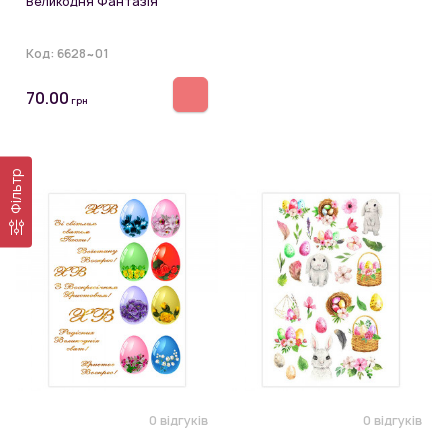
Великодня Фантазія
Код:
6628~01
70.00
грн
Фільтр
0 відгуків
0 відгуків