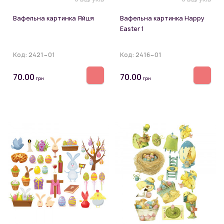
Вафельна картинка Яйця
Вафельна картинка Happy
Easter 1
Код:
2421~01
Код:
2416~01
70.00
70.00
грн
грн