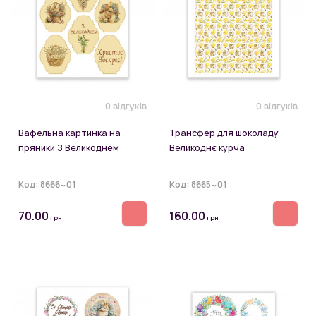
0 відгуків
0 відгуків
Вафельна картинка на
Трансфер для шоколаду
пряники З Великоднем
Великоднє курча
Код:
8666~01
Код:
8665~01
70.00
160.00
грн
грн