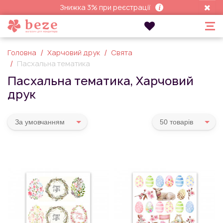
Знижка 3% при реєстрації
Головна
Харчовий друк
Свята
Пасхальна тематика
Пасхальна тематика, Харчовий
друк
За умовчанням
50 товарiв