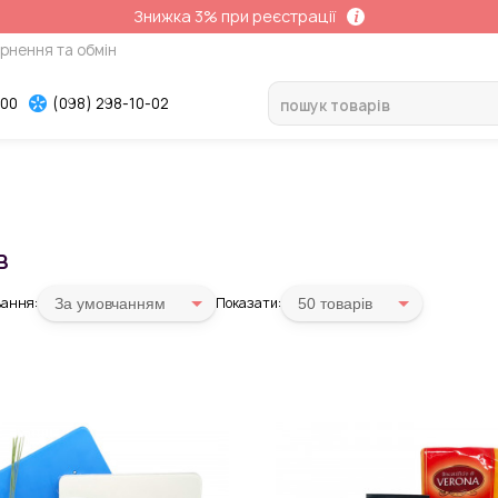
Знижка 3% при реєстрації
рнення та обмін
-00
(098) 298-10-02
в
ання:
Показати:
За умовчанням
50 товарiв