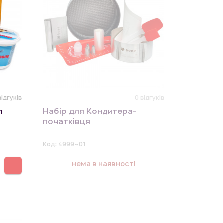
відгуків
0 відгуків
я
Набір для Кондитера-
початківця
Код:
4999~01
нема в наявності