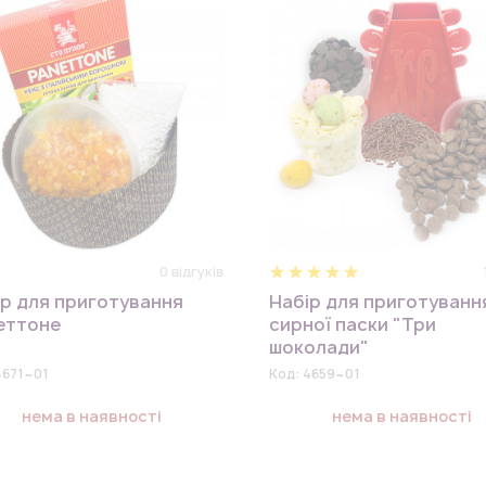
0 відгуків
р для приготування
Набір для приготуванн
еттоне
сирної паски "Три
шоколади"
4671~01
Код:
4659~01
нема в наявності
нема в наявності