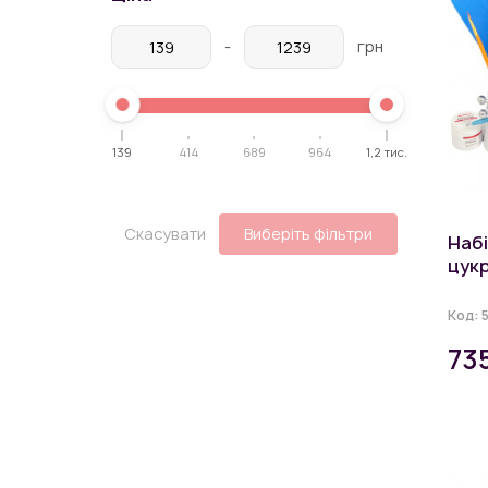
-
грн
139
414
689
964
1,2 тис.
Скасувати
Виберіть фільтри
Наб
цукр
Код:
73