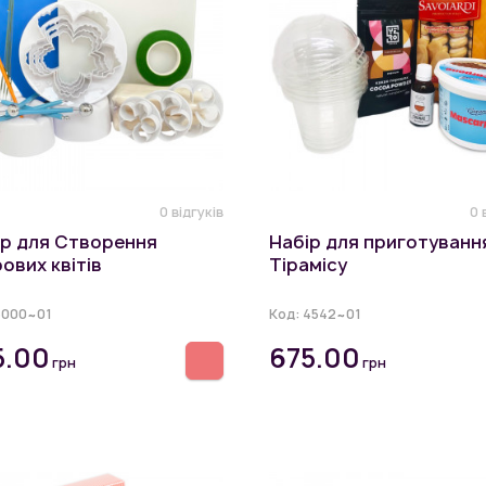
0 відгуків
0 
ір для Створення
Набір для приготуванн
ових квітів
Тірамісу
5000~01
Код:
4542~01
5.00
675.00
грн
грн