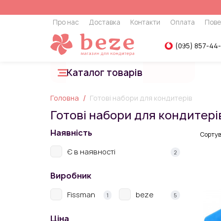
Про нас
Доставка
Контакти
Оплата
Пове
(095) 857-44
Каталог товарів
Головна
Готові набори для кондитерів
Готові набори для кондитері
Наявність
Сортув
Є в наявності
2
Виробник
Fissman
beze
1
5
Ціна