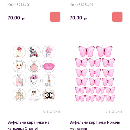
Код:
3711~01
Код:
3673~01
70.00
70.00
грн
грн
0 відгуків
5 відгуків
Вафельна картинка на
Вафельна картинка Рожеві
капкейки Chanel
метелики