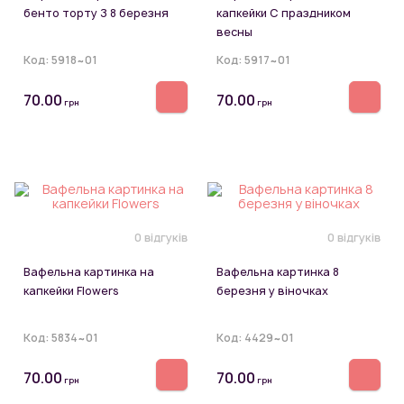
бенто торту З 8 березня
капкейки С праздником
весны
Код:
5918~01
Код:
5917~01
70.00
70.00
грн
грн
0 відгуків
0 відгуків
Вафельна картинка на
Вафельна картинка 8
капкейки Flowers
березня у віночках
Код:
5834~01
Код:
4429~01
70.00
70.00
грн
грн