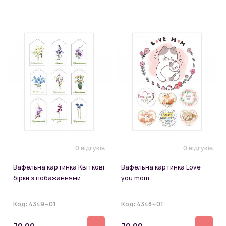
0 відгуків
0 відгуків
Вафельна картинка Квіткові
Вафельна картинка Love
бірки з побажаннями
you mom
Код:
4349~01
Код:
4348~01