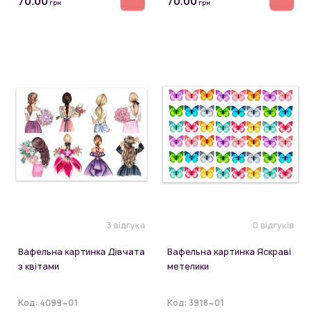
70.00
70.00
грн
грн
3 відгука
0 відгуків
Вафельна картинка Дівчата
Вафельна картинка Яскраві
з квітами
метелики
Код:
4099~01
Код:
3918~01