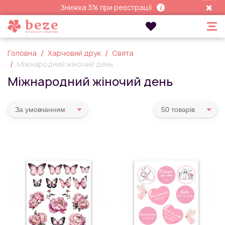
Знижка 3% при реєстрації
Головна
Харчовий друк
Свята
Міжнародний жіночий день
Міжнародний жіночий день
За умовчанням
50 товарiв