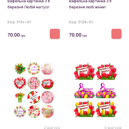
Вафельна картинка З 8
Вафельна картинка З 8
березня Любій матусі!
березня любі жінки!
Код:
3134~01
Код:
3129~01
70.00
70.00
грн
грн
2 відгука
0 відгуків