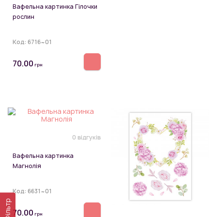
Вафельна картинка Гілочки
рослин
Код:
6716~01
70.00
грн
0 відгуків
Вафельна картинка
Магнолія
Код:
6631~01
Фільтр
70.00
грн