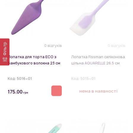
Фільтр
0 відгуків
0 відгуків
Лопатка для торта ЕСО з
Лопатка Fissman силіконова
бамбукового волокна 23 см
цільна AQUARELLE 26.5 см
Код:
5016~01
Код:
5015~01
нема в наявності
175.00
грн