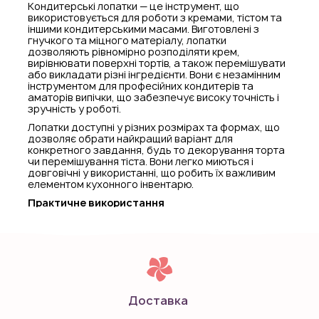
Кондитерські лопатки — це інструмент, що
використовується для роботи з кремами, тістом та
іншими кондитерськими масами. Виготовлені з
гнучкого та міцного матеріалу, лопатки
дозволяють рівномірно розподіляти крем,
вирівнювати поверхні тортів, а також перемішувати
або викладати різні інгредієнти. Вони є незамінним
інструментом для професійних кондитерів та
аматорів випічки, що забезпечує високу точність і
зручність у роботі.
Лопатки доступні у різних розмірах та формах, що
дозволяє обрати найкращий варіант для
конкретного завдання, будь то декорування торта
чи перемішування тіста. Вони легко миються і
довговічні у використанні, що робить їх важливим
елементом кухонного інвентарю.
Практичне використання
Розподіл крему
— використовуються для
рівномірного нанесення крему на торти або
капкейки.
Вирівнювання поверхонь
— допомагають
отримати рівні поверхні на торті або іншому
десерті.
Перемішування інгредієнтів
— зручні для
Доставка
перемішування рідкого або густого тіста.
Викладання тіста
— використовуються для