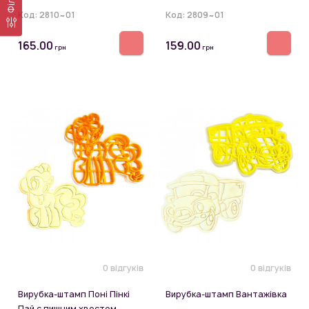
Код:
2810~01
Код:
2809~01
165.00
159.00
грн
грн
0 відгуків
0 відгуків
Вирубка-штамп Поні Пінкі
Вирубка-штамп Вантажівка
Пай c пишним хвостом