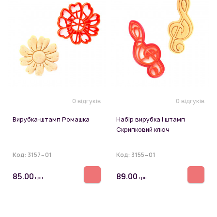
0 відгуків
0 відгуків
Вирубка-штамп Ромашка
Набір вирубка і штамп
Скрипковий ключ
Код:
3157~01
Код:
3155~01
85.00
89.00
грн
грн