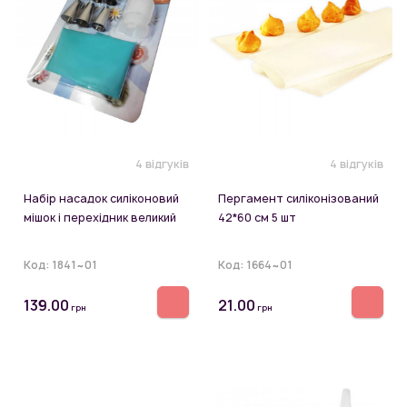
4 відгуків
4 відгуків
Набір насадок силіконовий
Пергамент силіконізований
мішок і перехідник великий
42*60 см 5 шт
Код:
1841~01
Код:
1664~01
139.00
21.00
грн
грн