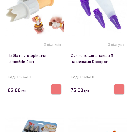
0 відгуків
2 відгука
Набір плунжерів для
Силіконовий шприц з 3
капкейків 2 шт
насадками Decopen
Код:
1876~01
Код:
1868~01
62.00
75.00
грн
грн