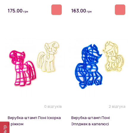
175.00
163.00
грн
грн
0 відгуків
2 відгука
Вирубка-штамп Поні Іскорка
Вирубка-штамп Поні
з ріжком
Эплджек в капелюсі
Фільтр