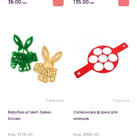
36.00
135.00
грн
грн
0 відгуків
3 відгука
Вирубка-штамп Зайка-
Силіконова форма для
Кохаю
млинців
Код:
3119~01
Код:
2950~01