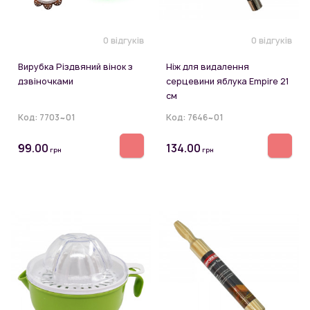
0 відгуків
0 відгуків
Вирубка Різдвяний вінок з
Ніж для видалення
дзвіночками
серцевини яблука Empire 21
см
Код:
7703~01
Код:
7646~01
99.00
134.00
грн
грн