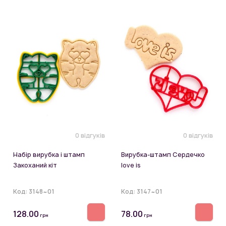
0 відгуків
0 відгуків
Набір вирубка і штамп
Вирубка-штамп Сердечко
Закоханий кіт
love is
Код:
3148~01
Код:
3147~01
128.00
78.00
грн
грн