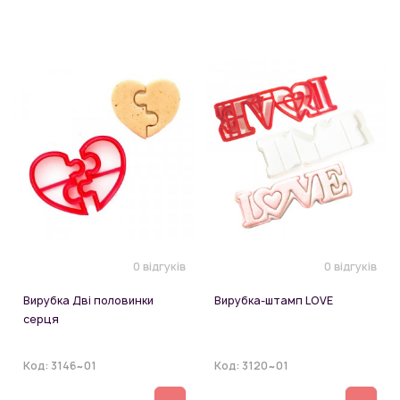
0 відгуків
0 відгуків
Вирубка Дві половинки
Вирубка-штамп LOVE
серця
Код:
3146~01
Код:
3120~01