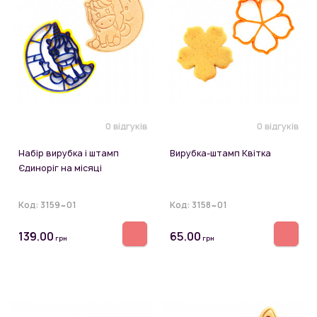
0 відгуків
0 відгуків
Набір вирубка і штамп
Вирубка-штамп Квітка
Єдиноріг на місяці
Код:
3159~01
Код:
3158~01
139.00
65.00
грн
грн