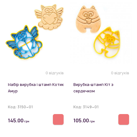
0 відгуків
0 відгуків
Набір вирубка і штамп Котик
Вирубка-штамп Кіт з
Амур
сердечком
Код:
3150~01
Код:
3149~01
145.00
105.00
грн
грн