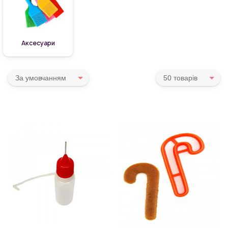
Аксесуари
За умовчанням
50 товарiв