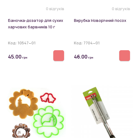
0 відгуків
0 відгуків
Баночка-дозатор для сухих
Вирубка Новорічний посох
харчових барвників 10 г
Код:
10547~01
Код:
7704~01
45.00
46.00
грн
грн