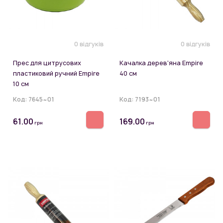
0 відгуків
0 відгуків
Прес для цитрусових
Качалка дерев'яна Empire
пластиковий ручний Empire
40 см
10 см
Код:
7645~01
Код:
7193~01
61.00
169.00
грн
грн