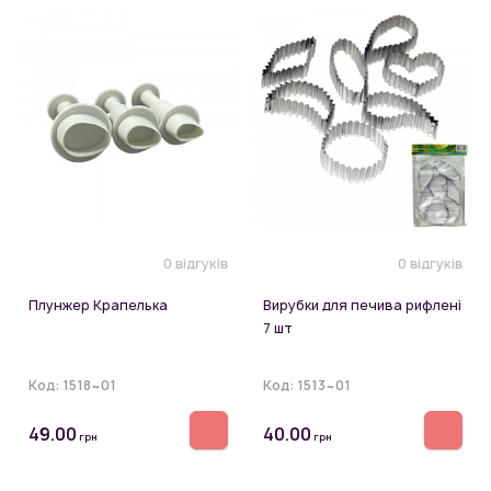
0 відгуків
0 відгуків
Плунжер Крапелька
Вирубки для печива рифлені
7 шт
Код:
1518~01
Код:
1513~01
49.00
40.00
грн
грн