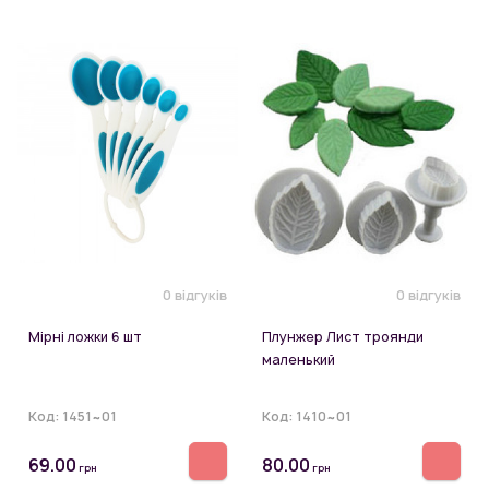
0 відгуків
0 відгуків
Мірні ложки 6 шт
Плунжер Лист троянди
маленький
Код:
1451~01
Код:
1410~01
69.00
80.00
грн
грн