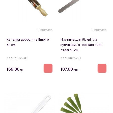
0 відгуків
0 відгуків
Качалка дерев'яна Empire
Ніж-пила для бісквіту з
32 см
зубчиками з нержавіючої
сталі 36 см
Код:
7192~01
Код:
5816~01
169.00
107.00
грн
грн