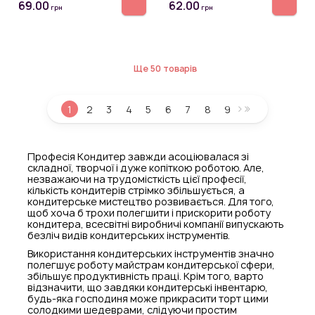
69.00
62.00
грн
грн
Ще 50 товарів
1
2
3
4
5
6
7
8
9
Професія Кондитер завжди асоціювалася зі
складної, творчої і дуже копіткою роботою. Але,
незважаючи на трудомісткість цієї професії,
кількість кондитерів стрімко збільшується, а
кондитерське мистецтво розвивається. Для того,
щоб хоча б трохи полегшити і прискорити роботу
кондитера, всесвітні виробничі компанії випускають
безліч видів кондитерських інструментів.
Використання кондитерських інструментів значно
полегшує роботу майстрам кондитерської сфери,
збільшує продуктивність праці. Крім того, варто
відзначити, що завдяки кондитерські інвентарю,
будь-яка господиня може прикрасити торт цими
солодкими шедеврами, слідуючи простим