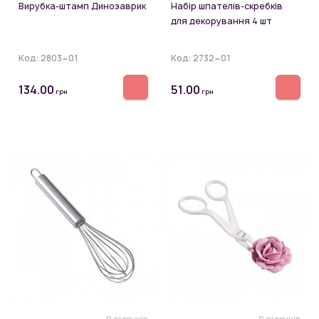
Вирубка-штамп Динозаврик
Набір шпателів-скребків
для декорування 4 шт
Код:
2803~01
Код:
2732~01
134.00
51.00
грн
грн