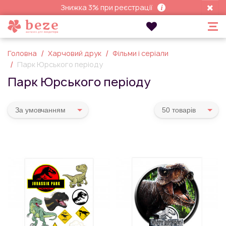
Знижка 3% при реєстрації
Головна
Харчовий друк
Фільми і серіали
Парк Юрського періоду
Парк Юрського періоду
За умовчанням
50 товарiв