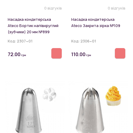
0 відгуків
0 відгуків
Насадка кондитерська
Насадка кондитерська
Ateco Бортик напівкруглий
Ateco Закрита зірка №109
(зубчики) 20 мм №899
Код:
2307~01
Код:
2306~01
72.00
110.00
грн
грн