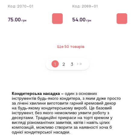
Код:
2070~01
Код:
2069~01
75.00
54.00
грн
грн
Ще 50 товарів
1
2
3
Кондитерська насадка –
один з основних
інструментів будь-якого кондитера, з яким дуже просто
за лічені хвилини виготовити гарний кремовий декор
на будь-якому кондитерському виробі. Це базовий
інструмент, без якого неможливо уявити роботу з
десертами. Традиційні прикраси на торті кремом у
вигляді різноманітних завитків, квітів і навіть цілих
композицій, можливо створити за наявності хоча б
однієї кондитерської насадки.