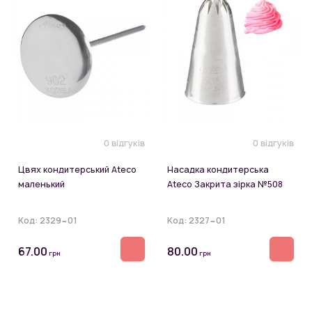
0 відгуків
0 відгуків
Цвях кондитерський Ateco
Насадка кондитерська
маленький
Ateco Закрита зірка №508
Код:
2329~01
Код:
2327~01
67.00
80.00
грн
грн