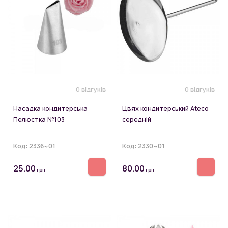
0 відгуків
0 відгуків
Насадка кондитерська
Цвях кондитерський Ateco
Пелюстка №103
середній
Код:
2336~01
Код:
2330~01
25.00
80.00
грн
грн