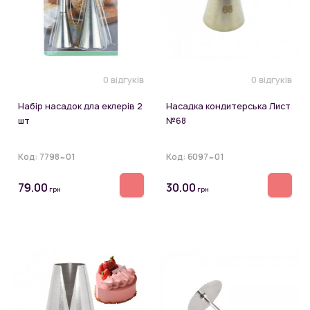
0 відгуків
0 відгуків
Набір насадок дла еклерів 2
Насадка кондитерська Лист
шт
№68
Код:
7798~01
Код:
6097~01
79.00
30.00
грн
грн