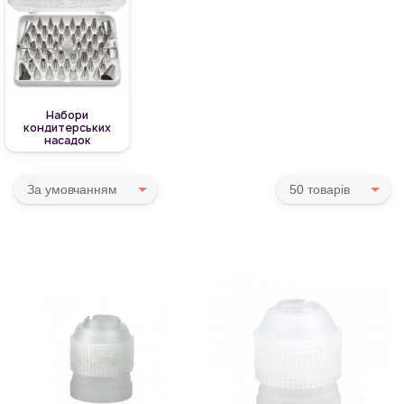
Набори
кондитерських
насадок
За умовчанням
50 товарiв