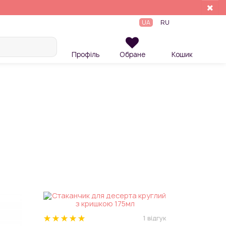
UA
RU
Профіль
Обране
Кошик
1 відгук