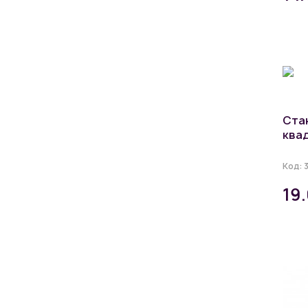
Ста
ква
Код:
19