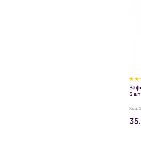
Вафе
5 шт
Код:
35