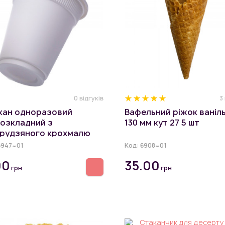
0 відгуків
3
кан одноразовий
Вафельний ріжок ваніл
розкладний з
130 мм кут 27 5 шт
урудзяного крохмалю
мл
6947~01
Код:
6908~01
00
35.00
грн
грн