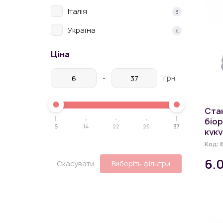
Італія
3
Україна
4
Ціна
-
грн
Ста
біо
6
14
22
29
37
кук
270 
Код:
6.
Скасувати
Виберіть фільтри