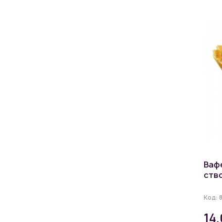
Ваф
ство
Код:
14