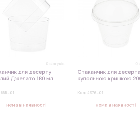
0 відгуків
0 
канчик для десерту
Стаканчик для десерта
глий Джелато 180 мл
купольною кришкою 20
4655~01
Код:
4376~01
нема в наявності
нема в наявності