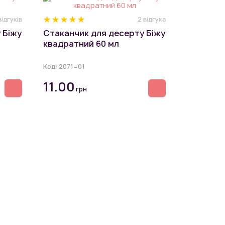
відгуків
2 відгука
 Біжу
Стаканчик для десерту Біжу
квадратний 60 мл
Код:
2071~01
11.00
грн