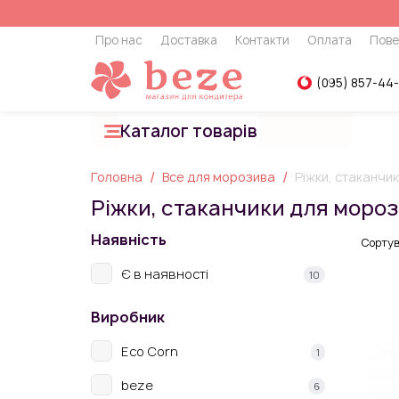
Про нас
Доставка
Контакти
Оплата
Пове
(095) 857-44
Каталог товарів
Головна
Все для морозива
Ріжки, стаканчи
Ріжки, стаканчики для моро
Наявність
Сортув
Є в наявності
10
Виробник
Eco Corn
1
beze
6