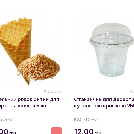
0 відгуків
0 
ельний ріжок битий для
Стаканчик для десерта
рення крихти 5 шт
купольною кришкою 25
8234~01
Код:
7137~01
.00
12.00
грн
грн