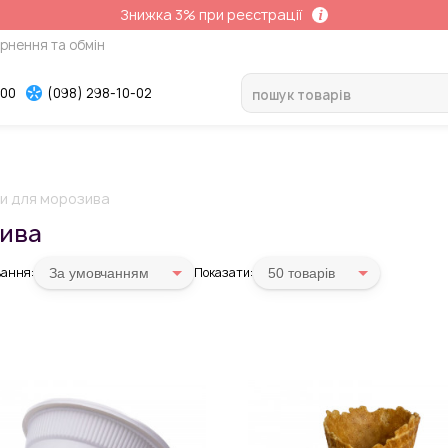
Знижка 3% при реєстрації
рнення та обмін
-00
(098) 298-10-02
ки для морозива
зива
ання:
Показати:
За умовчанням
50 товарiв