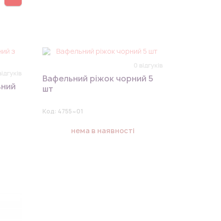
0 відгуків
відгуків
Вафельний ріжок чорний 5
ьний
шт
Код:
4755~01
нема в наявності