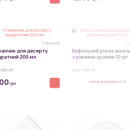
0 відгуків
0 
канчик для десерту
Вафельний ріжок ваніл
дратний 200 мл
з рівними краями 10 шт
3326~01
Код:
4758~01
.00
нема в наявності
грн