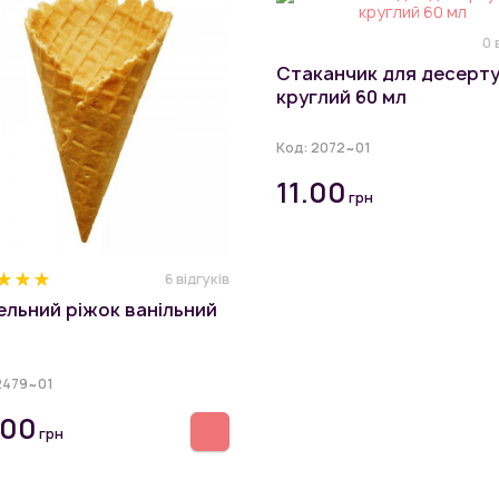
0 
Стаканчик для десерту
круглий 60 мл
Код:
2072~01
11.00
грн
6 відгуків
льний ріжок ванільний
2479~01
.00
грн