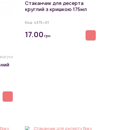
Стаканчик для десерта
круглий з кришкою 175мл
Код:
4375~01
17.00
грн
 відгука
ьний