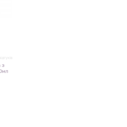
відгуків
 з
0мл