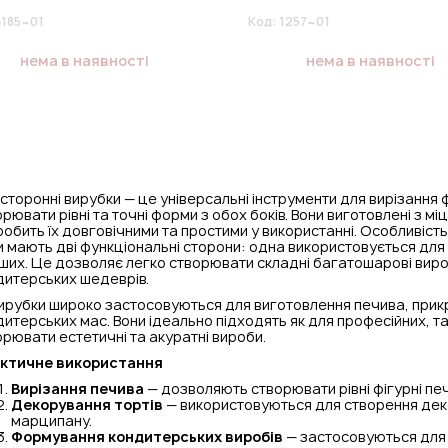
6185~01
Код:
1257~01
нема в наявності
нема в наявності
торонні вирубки — це універсальні інструменти для вирізання ф
рювати рівні та точні форми з обох боків. Вони виготовлені з мі
обить їх довговічними та простими у використанні. Особливіст
и мають дві функціональні сторони: одна використовується для 
ших. Це дозволяє легко створювати складні багатошарові виро
дитерських шедеврів.
вирубки широко застосовуються для виготовлення печива, прикр
итерських мас. Вони ідеально підходять як для професійних, т
рювати естетичні та акуратні вироби.
ктичне використання
Вирізання печива
— дозволяють створювати рівні фігурні печи
Декорування тортів
— використовуються для створення дек
марципану.
Формування кондитерських виробів
— застосовуються для в