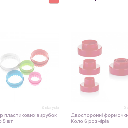
0 відгуків
0 
ір пластикових вирубок
Двосторонні формочк
 5 шт
Коло 6 розмірів