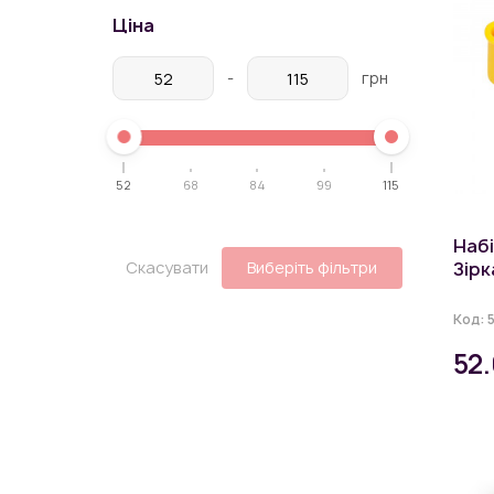
Ціна
-
грн
52
68
84
99
115
Наб
Зірк
Скасувати
Виберіть фільтри
Код:
52