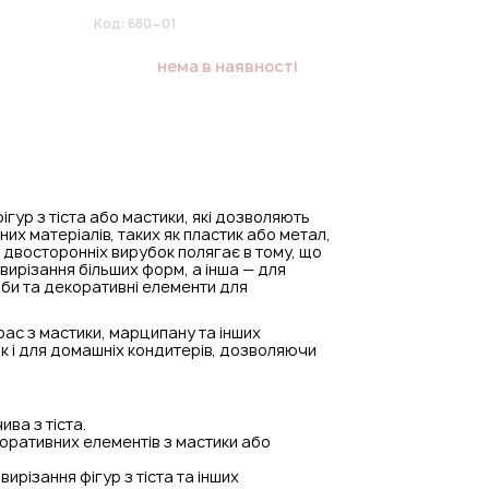
Код:
680~01
нема в наявності
ігур з тіста або мастики, які дозволяють
цних матеріалів, таких як пластик або метал,
ь двосторонніх вирубок полягає в тому, що
вирізання більших форм, а інша — для
би та декоративні елементи для
ас з мастики, марципану та інших
ак і для домашніх кондитерів, дозволяючи
ва з тіста.
оративних елементів з мастики або
ирізання фігур з тіста та інших