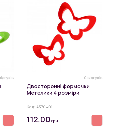
відгуків
0 відгуків
и
Двосторонні формочки
Метелики 4 розміри
Код:
4370~01
112.00
грн