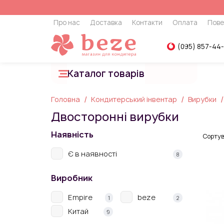
Про нас
Доставка
Контакти
Оплата
Пове
(095) 857-44
Каталог товарів
Головна
Кондитерський інвентар
Вирубки
Двосторонні вирубки
Наявність
Сортув
Є в наявності
8
Виробник
Empire
beze
1
2
Китай
9