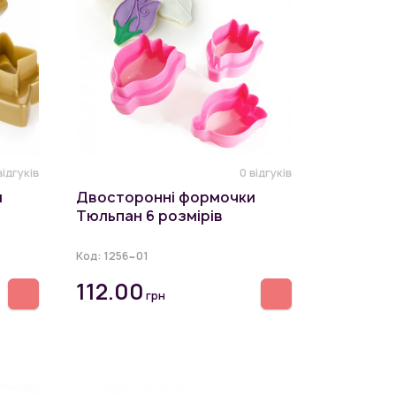
відгуків
0 відгуків
и
Двосторонні формочки
Тюльпан 6 розмірів
Код:
1256~01
112.00
грн