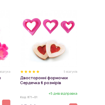
 відгука
5 відгуків
и
Двосторонні формочки
Сердечка 6 розмірів
+5 днів відправка
Код:
871~01