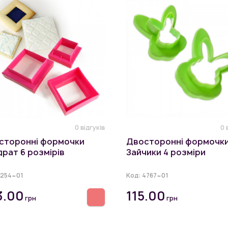
0 відгуків
0 
сторонні формочки
Двосторонні формочк
рат 6 розмірів
Зайчики 4 розміри
1254~01
Код:
4767~01
3.00
115.00
грн
грн