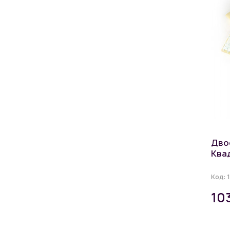
Дво
Квад
Код:
10