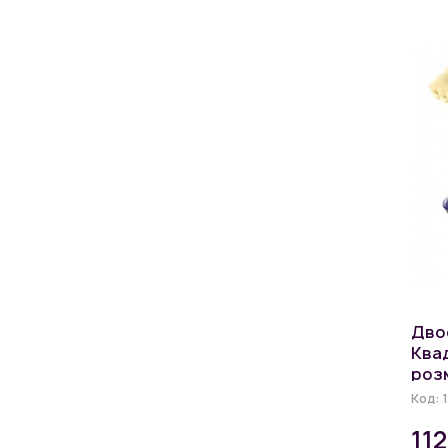
Дво
Ква
розм
Код:
11