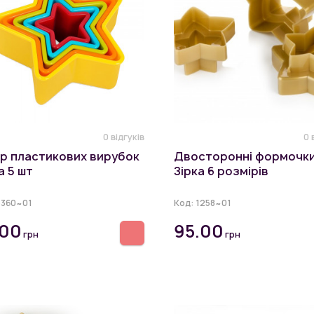
0 відгуків
0 
ір пластикових вирубок
Двосторонні формочк
а 5 шт
Зірка 6 розмірів
5360~01
Код:
1258~01
.00
95.00
грн
грн