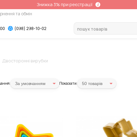
Знижка 3% при реєстрації
рнення та обмін
-00
(098) 298-10-02
Двосторонні вирубки
ання:
Показати:
За умовчанням
50 товарiв