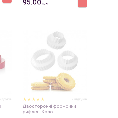
95.00
грн
відгуків
7 відгуків
и
Двосторонні формочки
рифлені Коло