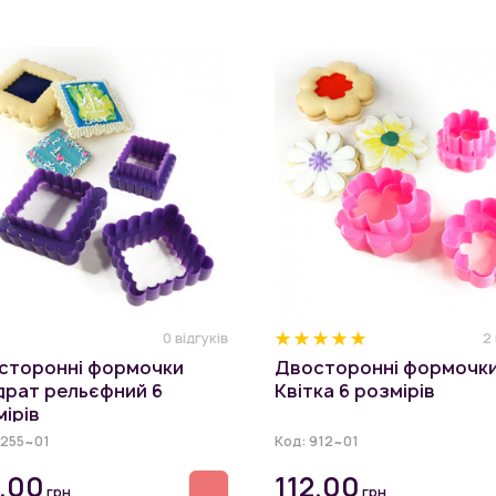
0 відгуків
2
сторонні формочки
Двосторонні формочк
драт рельєфний 6
Квітка 6 розмірів
ірів
1255~01
Код:
912~01
2.00
112.00
грн
грн