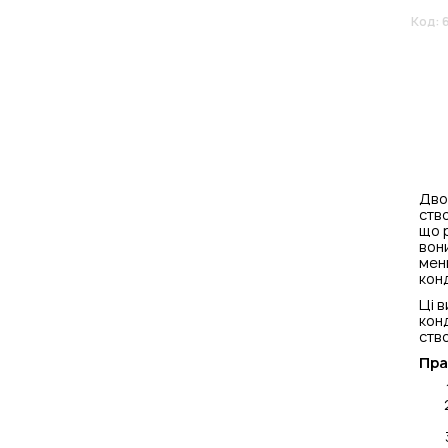
Код:
Двос
ство
що р
вон
мен
кон
Ці 
конд
ство
Пра