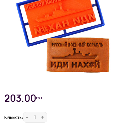
203.00
грн
Кiлькiсть: