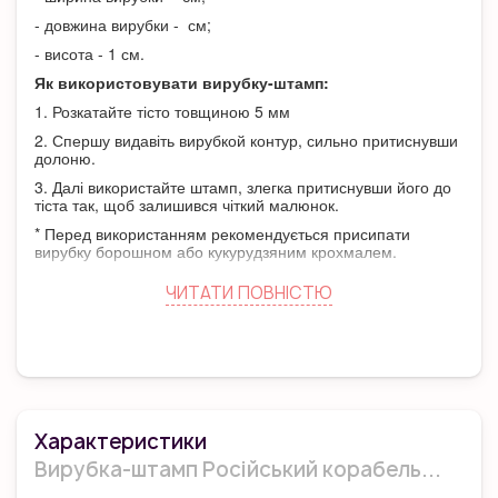
- довжина вирубки - см;
- висота - 1 см.
Як використовувати вирубку-штамп:
1. Розкатайте тісто товщиною 5 мм
2. Спершу видавіть вирубкой контур, сильно притиснувши
долоню.
3. Далі використайте штамп, злегка притиснувши його до
тіста так, щоб залишився чіткий малюнок.
* Перед використанням рекомендується присипати
вирубку борошном або кукурудзяним крохмалем.
Переваги вирубок:
;
ЧИТАТИ ПОВНIСТЮ
- прості у використанні - впораються навіть діти;
- безпечний харчовий пластик.
Країна виробника:
Україна.
Характеристики
Вирубка-штамп Російський корабель...