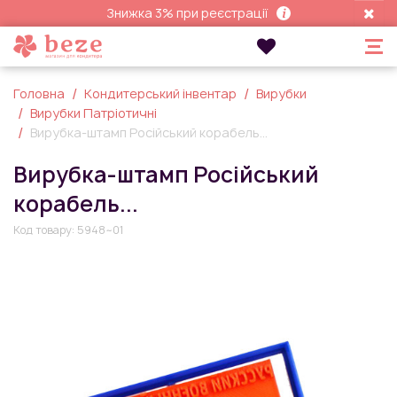
Знижка 3% при реєстрації
Головна
Кондитерський інвентар
Вирубки
Вирубки Патріотичні
Вирубка-штамп Російський корабель...
Вирубка-штамп Російський
корабель...
Код товару:
5948~01