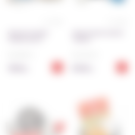
0 отзывов
0 отзывов
Набор для Создания
Набор для приготовления
сахарных цветов
Тирамису
Код:
5000~01
Код:
4542~01
735.00
675.00
грн
грн