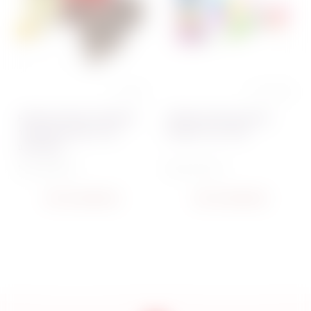
1 отзыв
0 отзывов
Набор для приготовления
Набор для мини-кексов
творожной паски "Три
Fissman 7 пр. 7466
шоколада"
Код:
4659~01
Код:
4107~01
нет в наличии
нет в наличии