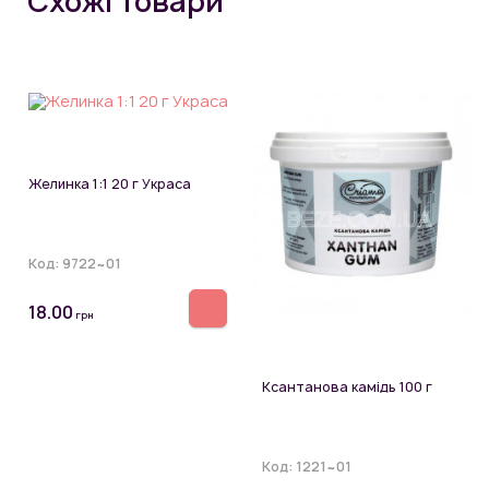
Схожі товари
Желинка 1:1 20 г Украса
Код:
9722~01
18.00
грн
Ксантанова камідь 100 г
Код:
1221~01