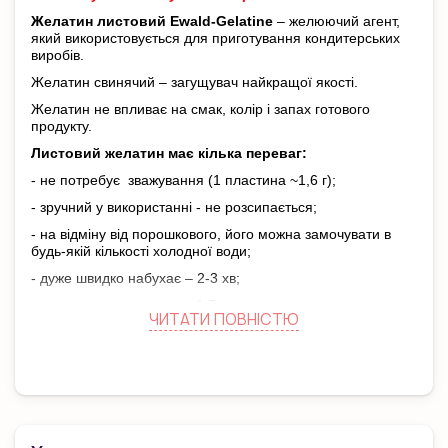
Желатин листовий Ewald-Gelatine
– желюючий агент,
який використовується для приготування кондитерських
виробів.
Желатин свинячий – загущувач найкращої якості.
Желатин не впливає на смак, колір і запах готового
продукту.
Листовий желатин має кілька переваг:
- не потребує зважування (1 пластина ~1,6 г);
- зручний у використанні - не розсипається;
- на відміну від порошкового, його можна замочувати в
будь-якій кількості холодної води;
- дуже швидко набухає – 2-3 хв;
- швидко розчиняється – 1-5 секунд.
ЧИТАТИ ПОВНIСТЮ
Основні характеристики
:
Сила: 240 bloom
Вага: 1 кг
Вага 1 пластини: ~1,6 г
Кількість пластин: 600 шт
Виробник: Ewald-Gelatine
Країна виробника: Німеччина