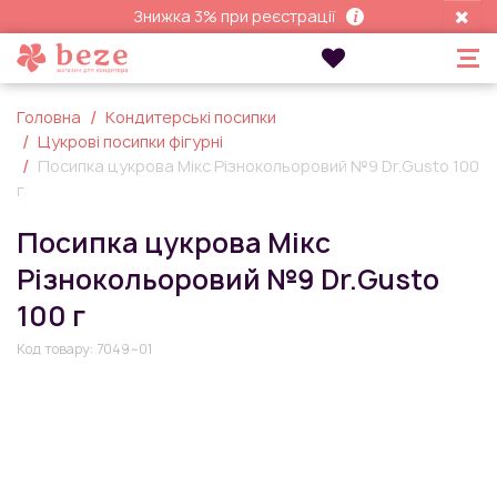
Знижка 3% при реєстрації
Головна
Кондитерські посипки
Цукрові посипки фігурні
Посипка цукрова Мікс Різнокольоровий №9 Dr.Gusto 100
г
Посипка цукрова Мікс
Різнокольоровий №9 Dr.Gusto
100 г
Код товару:
7049~01