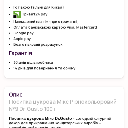
Готівкою (тільки для Києва)
Приват24 pay
Накладений платіж (при отриманні)
Оплата банківською картою Visa, Mastercard
Google pay
Apple pay
Безготівковий розрахунок
Гарантiя
30 днів від виробника
14 днів для повернення та обміну
Опис
Посипка цукрова Мікс Різнокольоровий
№9 Dr.Gusto 100 г
Посипка цукрова Мікс Dr.Gusto
- солодкий фігурний
декор для прикрашання кондитерських виробів –
капкейків, кейкпопсів, тортів.