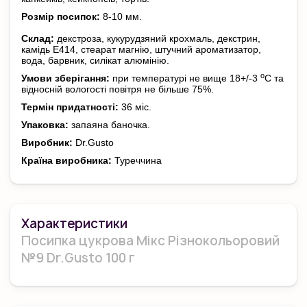
Розмір посипок:
8-10 мм.
Склад:
декстроза, кукурудзяний крохмаль, декстрин,
камідь Е414, стеарат магнію, штучний ароматизатор,
вода, барвник, силікат алюмінію.
о
Умови зберігання:
при температурі не вище 18+/-3
С та
відносній вологості повітря не більше 75%.
Термін придатності:
36 міс.
Упаковка:
запаяна баночка.
Виробник:
Dr.Gusto
Країна виробника:
Туреччина
Характеристики
Посипка цукрова Мікс Різнокольоровий
№9 Dr.Gusto 100 г