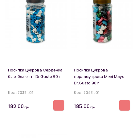
Посипка цукрова Сердечка
Посипка цукрова
біло-блакитні Dr.Gusto 90 г
перламутрова Міккі Маус
Dr.Gusto 90 г
Код:
7038~01
Код:
7043~01
182.00
185.00
грн
грн