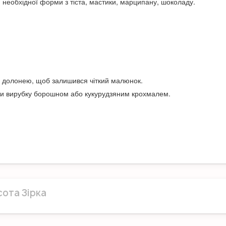
 необхідної форми з тіста, мастики, марципану, шоколаду.
и долонею, щоб залишився чіткий малюнок.
ти вирубку борошном або кукурудзяним крохмалем.
ота Зірка