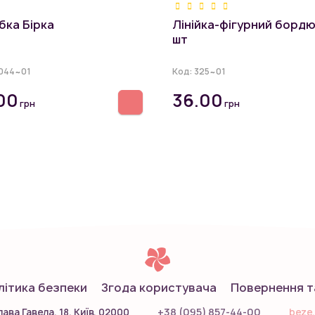
бка Бірка
Лінійка-фігурний бордю
шт
044~01
Код:
325~01
00
36.00
грн
грн
літика безпеки
Згода користувача
Повернення т
+38 (095) 857-44-00
ава Гавела, 18, Київ, 02000
beze