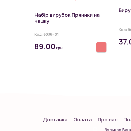
Виру
Набір вирубок Пряники на
чашку
Код:
9
Код:
6036~01
37.
89.00
грн
Доставка
Оплата
Про нас
По
бульвар Вацл