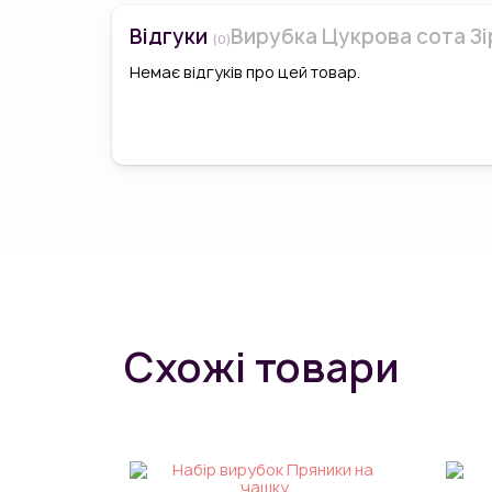
Відгуки
Вирубка Цукрова сота Зі
(0)
Немає відгуків про цей товар.
Схожі товари