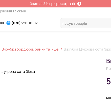
Знижка 3% при реєстрації
рнення та обмін
-00
(098) 298-10-02
Вирубки бордюри, рамки та інше
Вирубка Цукрова сота Зір
В
Ко
5
Кiл