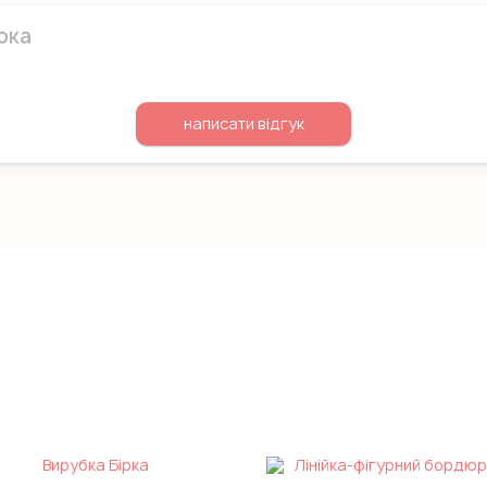
рка
написати відгук