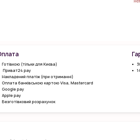
не
Оплата
Га
Готівкою (тільки для Києва)
3
Приват24 pay
1
Накладений платіж (при отриманні)
Оплата банківською картою Visa, Mastercard
Google pay
Apple pay
Безготівковий розрахунок