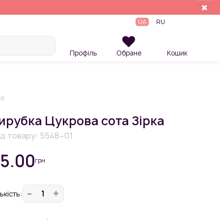
UA
RU
Профіль
Обране
Кошик
ка
ирубка Цукрова сота Зірка
д товару:
5548~01
5.00
грн
ькiсть: