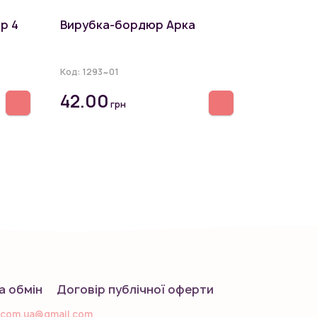
р 4
Вирубка-бордюр Арка
Код:
1293~01
42.00
грн
а обмін
Договір публічної оферти
.com.ua@gmail.com