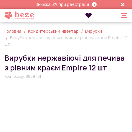
Знижка 3% при реєстрації
Головна
Кондитерський інвентар
Вирубки
Вирубки нержавіючі для печива з рівним краєм Empire 12
шт
Вирубки нержавіючі для печива
з рівним краєм Empire 12 шт
Код товару:
8569~01