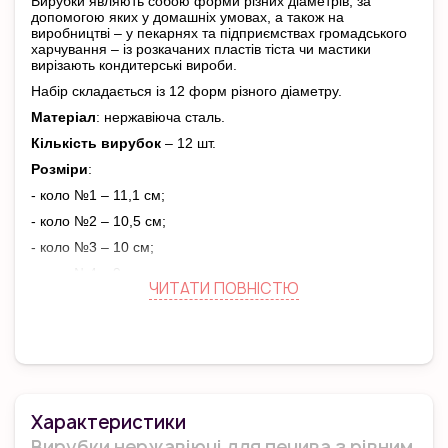
Вирубки являють собою форми різних діаметрів, за
допомогою яких у домашніх умовах, а також на
виробництві – у пекарнях та підприємствах громадського
харчування – із розкачаних пластів тіста чи мастики
вирізають кондитерські вироби.
Набір складається із 12 форм різного діаметру.
Матеріал
: нержавіюча сталь.
Кількість вирубок
– 12 шт.
Розміри
:
- коло №1 – 11,1 см;
- коло №2 – 10,5 см;
- коло №3 – 10 см;
- коло №4 – 9 см;
ЧИТАТИ ПОВНIСТЮ
- коло №5 – 8,5 см;
- коло №6 – 7,5 см.
Виробник
: Empire.
Характеристики
Вирубки нержавіючі для печива з рівним