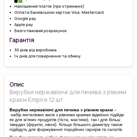
Накладений платіж (при отриманні)
Оплата банківською картою Visa, Mastercard
Google pay
Apple pay
Безготівковий розрахунок
Гарантiя
30 днів від виробника
14 днів для повернення та обміну
Опис
Вирубки нержавіючі для печива з рівним
краєм Empire 12 шт
Вирубки нержавіючі для печива з рівним краєм
–
набір металевих висік з рівними краями відмінно підійде
як для м'яких продуктів (тіста, мастики), так і для більш
твердих (фрукти, овочі). Кільця більшого діаметру також
підійдуть для формування порційних гарнірів та салатів.