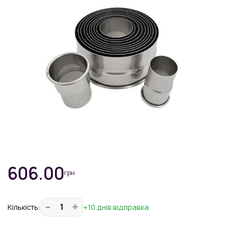
606.00
грн
Кiлькiсть:
+10 днів відправка