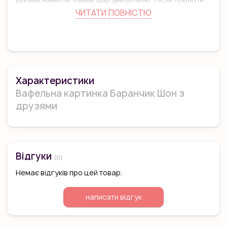
рухами нанесіть тонкий шар декор-гелю. Після покриття
картинки гелем - кольори стають яскравішими, а картинка
ЧИТАТИ ПОВНIСТЮ
краще ріжеться.
Характеристики
Вафельна картинка Баранчик Шон з
друзями
Відгуки
(0)
Немає відгуків про цей товар.
написати відгук