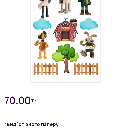
70.00
грн
Вид їстівного паперу