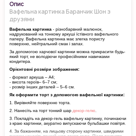
Опис
Вафельна картинка Баранчик Шон з
друзями
Вафельна картинка
- різнобарвний малюнок,
надрукований на тонкому аркуші їстівного вафельного
паперу. Вафельна картинка має злегка пористу
поверхню, нейтральний смак і запах.
За допомогою харчової картинки можна прикрасити будь-
який торт, не володіючи професійними навичками
кондитера.
Орієнтовні розміри зображення:
- формат аркуша – А4;
- висота героїв– 6–7 см;
- розмір інших деталей – 5–6 см.
Як оформити торт з допомогою вафельної картинки:
1. Вирівняйте поверхню торта.
2. Нанесіть на торт тонкий шар
декор-гелю
.
3. Покладіть на декор-гель вафельну картинку, починаючи
з краю картинки, акуратно випускаючи бульбашки повітря.
4. За бажанням, на лицьову сторону картинки, швидкими