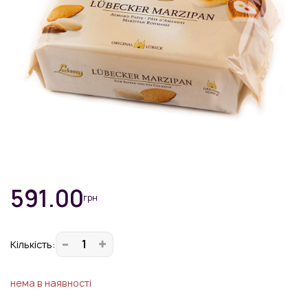
591.00
грн
Кiлькiсть:
нема в наявності