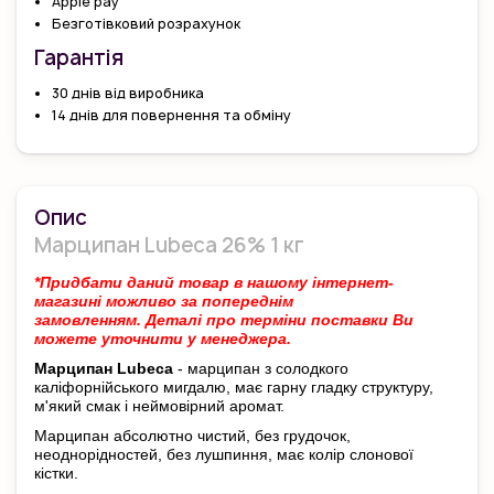
Apple pay
Безготівковий розрахунок
Гарантiя
30 днів від виробника
14 днів для повернення та обміну
Опис
Марципан Lubeca 26% 1 кг
*Придбати даний товар в нашому інтернет-
магазині можливо за попереднім
замовленням.
Деталі про терміни поставки Ви
можете уточнити у менеджера.
Марципан Lubeca
- марципан з солодкого
каліфорнійського мигдалю, має гарну гладку структуру,
м'який смак і неймовірний аромат.
Марципан абсолютно чистий, без грудочок,
неоднорідностей, без лушпиння, має колір слонової
кістки.