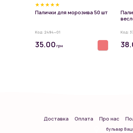
Палички для морозива 50 шт
Пали
весл
Код:
2494~01
Код:
3
35.00
38
грн
Доставка
Оплата
Про нас
По
бульвар Вацл