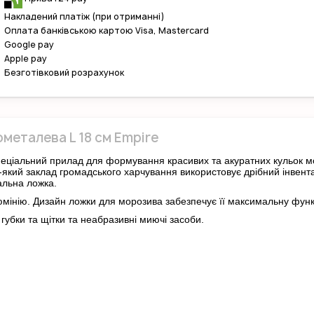
Накладений платіж (при отриманні)
Оплата банківською картою Visa, Mastercard
Google pay
Apple pay
Безготівковий розрахунок
металева L 18 см Empire
пеціальний прилад для формування красивих та акуратних кульок м
кий заклад громадського харчування використовує дрібний інвента
альна ложка.
люмінію. Дизайн ложки для морозива забезпечує її максимальну функ
губки та щітки та неабразивні миючі засоби.