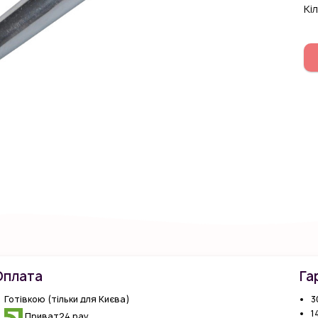
Кiл
Оплата
Га
Готівкою (тільки для Києва)
3
1
Приват24 pay