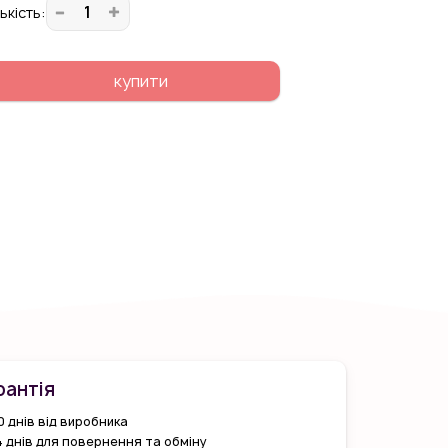
ькiсть:
купити
рантiя
0 днів від виробника
4 днів для повернення та обміну