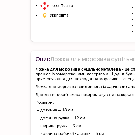
Нова Пошта
Укрпошта
Опис
Ложка для морозива суцільно
Ложка для морозива суцільнометалева
- це с
працює із замороженими десертами. Щодня будь-я
пристосування для накладання морозива – спеці
Ложка для морозива виготовлена ​​із харчового а
Для миття обов'язково використовувати нежорсткі 
Розміри
:
– довжина – 18 см;
– довжина ручки – 12 см;
– ширина ручки – 3 см;
– довжина робочої частини – 5 см;