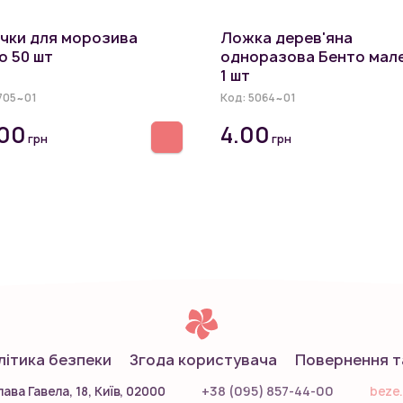
чки для морозива
Ложка дерев'яна
о 50 шт
одноразова Бенто мал
1 шт
705~01
Код:
5064~01
.00
4.00
грн
грн
літика безпеки
Згода користувача
Повернення т
+38 (095) 857-44-00
ава Гавела, 18, Київ, 02000
beze