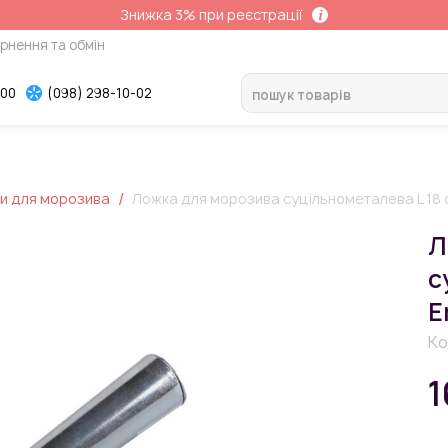
Знижка 3% при реєстрації
рнення та обмін
-00
(098) 298-10-02
ки для морозива
Ложка для морозива суцільнометалева L 18 
Л
с
E
Ко
1