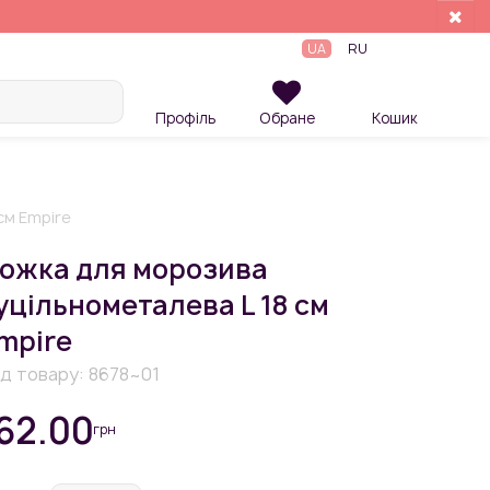
UA
RU
Профіль
Обране
Кошик
см Empire
ожка для морозива
уцільнометалева L 18 см
mpire
д товару:
8678~01
62.00
грн