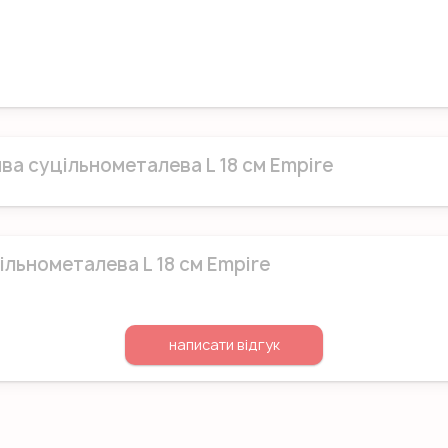
а суцільнометалева L 18 см Empire
льнометалева L 18 см Empire
написати відгук