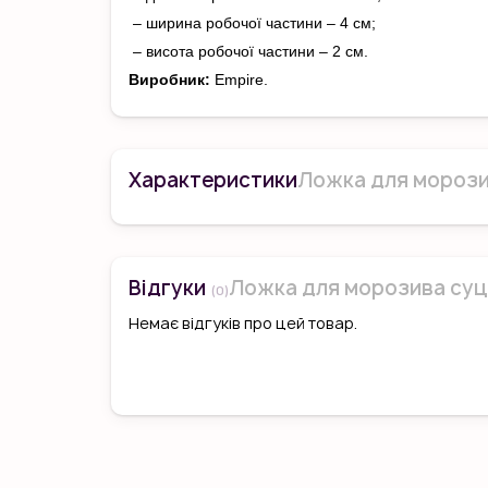
– ширина робочої частини – 4 см;
– висота робочої частини – 2 см.
Виробник:
Empire.
Характеристики
Ложка для морозив
Відгуки
Ложка для морозива суці
(0)
Немає відгуків про цей товар.