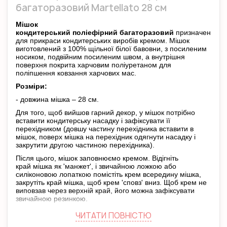
багаторазовий Martellato 28 см
Мішок
кондитерський поліефірний багаторазовий
призначений
для прикраси кондитерських виробів кремом. Мішок
виготовлений з 100% щільної білої бавовни, з посиленим
носиком, подвійним посиленим швом, а внутрішня
поверхня покрита харчовим поліуретаном для
поліпшення ковзання харчових мас.
Розміри:
- довжина мішка – 28 см.
Для того, щоб вийшов гарний декор, у мішок потрібно
вставити кондитерську насадку і зафіксувати її
перехідником (довшу частину перехідника вставити в
мішок, поверх мішка на перехідник одягнути насадку і
закрутити другою частиною перехідника).
Після цього, мішок заповнюємо кремом. Відігніть
край мішка як 'манжет', і звичайною ложкою або
силіконовою лопаткою помістіть крем всередину мішка,
закрутіть край мішка, щоб крем 'сповз' вниз. Щоб крем не
виповзав через верхній край, його можна зафіксувати
звичайною резинкою.
Перед тим, як почати малювати кремом візерунок, краще
ЧИТАТИ ПОВНIСТЮ
видавити трохи крему, щоб випустити зайве повітря.