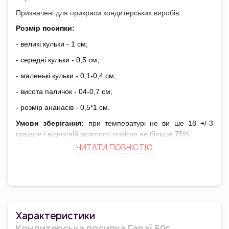
Призначені для прикраси кондитерських виробів.
Розмір посипки:
- великі кульки - 1 см;
- середні кульки - 0,5 см;
- маленькі кульки - 0,1-0,4 см;
- висота паличок - 04-0,7 см;
- розмір ананасів - 0,5*1 см.
Умови зберігання:
при температурі не ви ше 18 +/-3
градуси і відносній вологості повітря не більше 75%.
ЧИТАТИ ПОВНIСТЮ
Термін придатності:
24 міс.
Капкейки, кейкпопси, торти, прикрашені кондитерської
посипкою Гаваї виглядають яскраво, святково і незвично.
Виробник
: Color Splesh
Країна виробника:
Україна
Характеристики
Кондитерська посипка Гаваї 50г