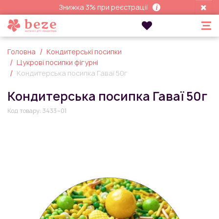
Знижка 3% при реєстрації
Головна
Кондитерські посипки
Цукрові посипки фігурні
Кондитерська посипка Гаваї 50г
Кондитерська посипка Гаваї 50г
Код товару:
3433~01