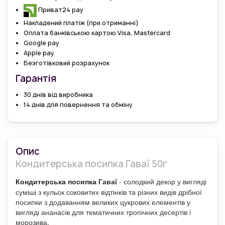
Приват24 pay
Накладений платіж (при отриманні)
Оплата банківською картою Visa, Mastercard
Google pay
Apple pay
Безготівковий розрахунок
Гарантiя
30 днів від виробника
14 днів для повернення та обміну
Опис
Кондитерська посипка Гаваї 50г
Гаваї
- солодкий декор у вигляді
Кондитерська посипка
суміші з кульок соковитих відтінків та різних видів дрібної
посипки з додаванням великих цукрових елементів у
вигляді ананасів для тематичних тропічних десертів і
морозива.