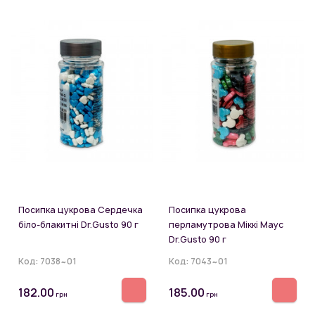
Посипка цукрова Сердечка
Посипка цукрова
біло-блакитні Dr.Gusto 90 г
перламутрова Міккі Маус
Dr.Gusto 90 г
Код:
7038~01
Код:
7043~01
182.00
185.00
грн
грн