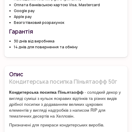
Оплата банківською картою Visa, Mastercard
Google pay
Apple pay
Безготівковий розрахунок
Гарантiя
30 днів від виробника
14 днів для повернення та обміну
Опис
Кондитерська посипка Піньятаофф 50г
Піньятаофф
- солодкий декор у
Кондитерська посипка
вигляді суміші з кульок яскравих відтінків та різних видів
дрібної посипки з додаванням великих цукрових
елементів у вигляді надгробків з написом RIP для
тематичних десертів на Хелловін.
Призначені для прикраси кондитерських виробів.