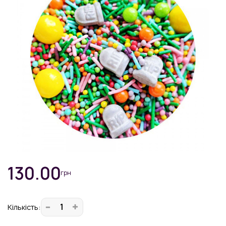
130.00
грн
Кiлькiсть: