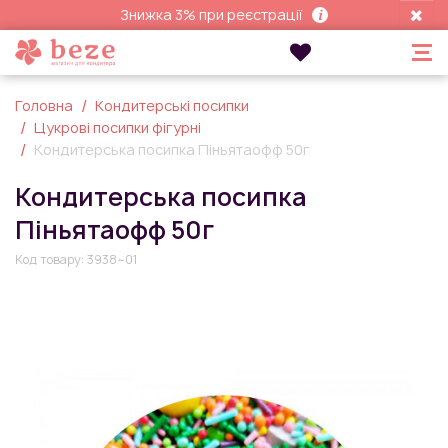
Знижка 3% при реєстрації
Головна
Кондитерські посипки
Цукрові посипки фігурні
Кондитерська посипка Піньятаофф 50г
Кондитерська посипка
Піньятаофф 50г
Код товару:
3938~01