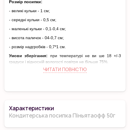
Розмір посипки:
- великі кульки - 1 см;
- середні кульки - 0,5 см;
- маленькі кульки - 0,1-0,4 см;
- висота паличок - 04-0,7 см;
- розмір надгробків - 0,7*1 см.
Умови зберігання:
при температурі не ви ше 18 +/-3
градуси і відносній вологості повітря не більше 75%.
ЧИТАТИ ПОВНIСТЮ
Термін придатності:
24 міс.
Капкейки, кейкпопсы, торти, прикрашені кондитерської
посипкою Патруль виглядають яскраво, святково і
оригінально.
Виробник
: Color Splesh
Характеристики
Країна виробника:
Україна
Кондитерська посипка Піньятаофф 50г