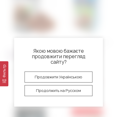
0 отзывов
0 отзывов
Якою мовою бажаєте
Сахар Мусковадо темный
Кокосовый сахар 200 г
продовжити перегляд
Sosa 750 г
сайту?
Фильтр
Код:
5181~01
Код:
5011~01
Продовжити Українською
нет в наличии
нет в наличии
Продолжить на Русском