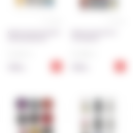
0 отзывов
0 отзывов
Вафельная картинка відомі
Вафельная картинка на
персонажи Bearbrick
торт Bearbrick
Код:
5867~01
Код:
5866~01
70.00
70.00
грн
грн