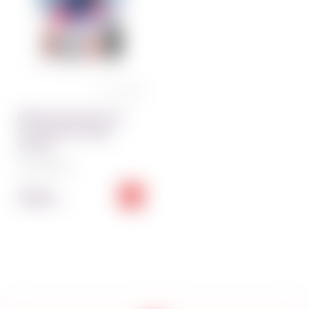
0 отзывов
Вафельная картинка на
торт Bearbrick Happy
birthday
Код:
5859~01
70.00
грн