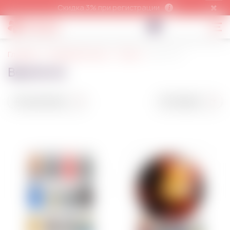
Скидка 3% при регистрации
Главная
Пищевая печать
Игры
Bearbrick
Bearbrick
По умолчанию
50 товаров