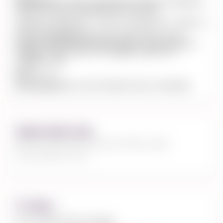
Применение:
глазурь, декоративные фигуры, формовка,
начинки и ганаши, декорирование, десерты
Текучесть/текучесть
по шкале производителя: (-●●●○○+)
Состав ингредиентов:
сахар, какао-масло, сухое
молоко, эмульгатор (соевый лецитин), экстракт ванили.
Содержит: сою, молоко. Не содержит орехов. Не
содержит: ГМО
Масса:
2,5 кг
Производитель:
Luker Chocolate, Богота, Колумбия.
Характеристики
Шоколад белый Glaciar 35% Luker
Chocolate 2.5 кг
Отзывы
(0)
Нет отзывов об этом товаре.