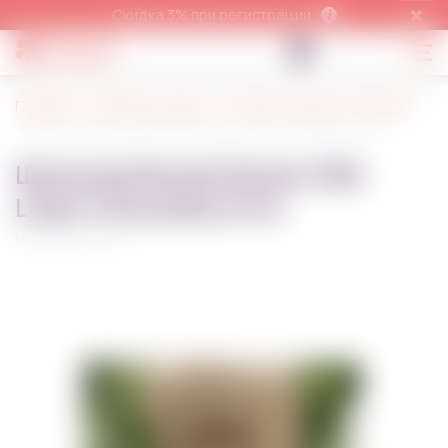
Скидка 3% при регистрации
Главная
Шоколад, какао
Шоколад Luker Chocolate
Шоколад белый Glaciar 35% Luker Chocolate 2.5 кг
Шоколад белый Glaciar 35%
Luker Chocolate 2.5 кг
Код товара:
8901~01