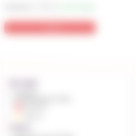
Количество:
+9 дней отправка
купить
Доставка
Самовывоз
Доставка курьером по Киеву
Нова Пошта
Укрпочта
Оплата