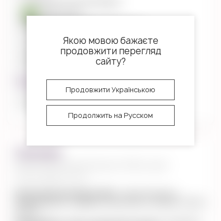
Наличными (только для Киева)
Приват24 pay
Наложенный платеж (при получении)
Оплата банковской картой Visa, Mastercard
Якою мовою бажаєте
Google pay
продовжити перегляд
Apple pay
сайту?
Безналичный расчет
Гарантия
Продовжити Українською
30 дней от производителя
14 дней для возврата и обмена
Продолжить на Русском
Описание
Шоколад белый Glaciar 35% Luker
Chocolate 2.5 кг
Шоколад белый Glaciar 35%
– белый шоколад с
нежным вкусом, сладкими сливочными и легкими нотками
ванили.