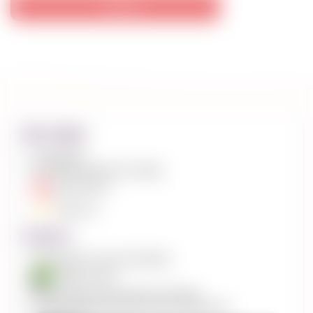
купить
Доставка
Самовывоз
Доставка курьером по Киеву
Нова Пошта
Укрпочта
Оплата
Наличными (только для Киева)
Приват24 pay
Наложенный платеж (при получении)
Оплата банковской картой Visa, Mastercard