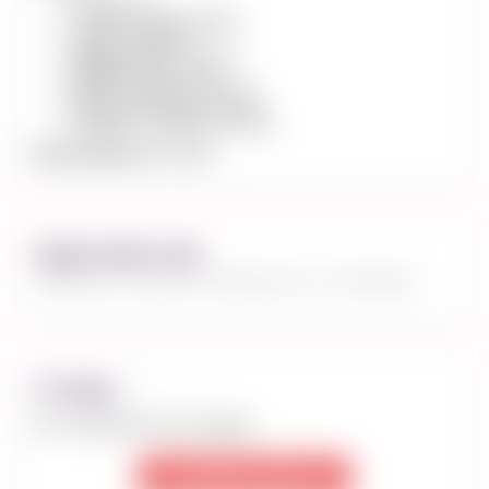
Объем: 2 л
Тип дна: Однослойное
Цвет: Стальной
Диаметр верх: 13,5 см
Диаметр дна: 13 см
Высота с ручкой: 22,5 см
Высота без ручки: 16,5 см
Ширина с носиком: 22,5 см.
Производитель:
Empire
Характеристики
Чайник со свистком Волд V 2 л Empire
Отзывы
(0)
Нет отзывов об этом товаре.
написать отзыв