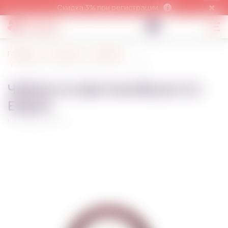
Скидка 3% при регистрации
Главная
На кухню
Чайники
Чайник со свистком Волд V 2 л Empire
Чайник со свистком Волд V 2 л
Empire
Код товара:
8852~01