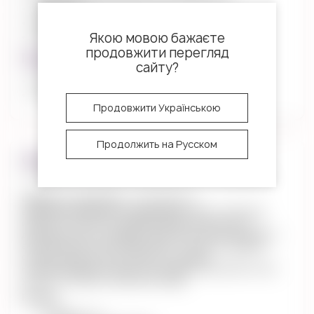
Google pay
Apple pay
Якою мовою бажаєте
Безналичный расчет
продовжити перегляд
Гарантия
сайту?
30 дней от производителя
14 дней для возврата и обмена
Продовжити Українською
Продолжить на Русском
Описание
Чайник со свистком Волд V 2 л Empire
Чайник со свистком –
изготовлен из
высококачественной нержавеющей стали. Стальные
изделия отличаются чрезвычайной прочностью и
долговечностью, обладают высокими гигиеническими и
антикоррозионными свойствами, а также не требуют
особого ухода и легко моются. Оснащен
ненагревающейся ручкой. Благодаря свистку Вы точно
узнаете о моменте закипания воды.
Размер: